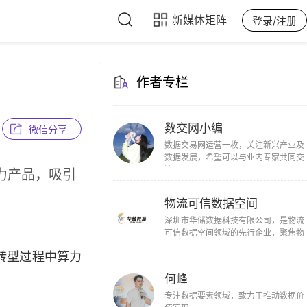
新媒体矩阵
登录/注册
作者专栏
数交网小编
微信分享
数据交易网运营一枚，关注新兴产业及
数据发展，希望可以与业内专家共同交
流。
力产品，吸引
物流可信数据空间
深圳市华储数据科技有限公司，是物流
可信数据空间领域的先行企业，聚焦物
流数据可信运营与数据价值赋能，通过
转型过程中算力
三大平台、五项服务及N种工具，合规
动数据要素流通，以AI技术激活数据价
何峰
值，全程严守数据安全与隐私保护法
规。
专注数据要素领域，致力于推动数据价