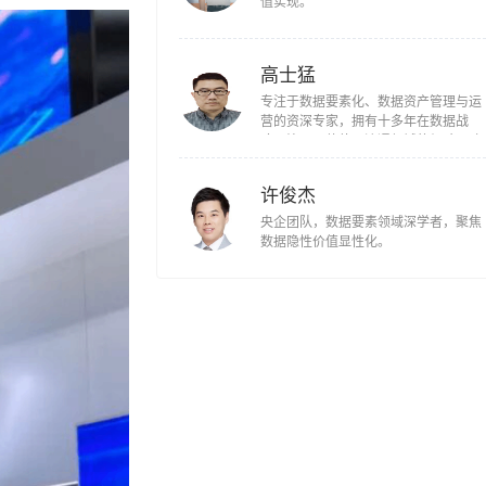
值实现。
高士猛
专注于数据要素化、数据资产管理与运
营的资深专家，拥有十多年在数据战
略、治理、估值及流通领域的经验。致
力于将数据从底层资源转化为可衡量、
可交易、可赋能业务的核心战略资产。
许俊杰
擅长构建企业数据资产管理体系，主导
数据资产入表、数据产品开发与交易、
央企团队，数据要素领域深学者，聚焦
以及数据要素市场生态合作，旨在释放
数据隐性价值显性化。
数据要素乘数效应，驱动企业创新与收
入增长。 深入了解国内外数据要素市场
（如北京、贵阳数交所）规则与政策，
具备数据交易平台合作、数据合规流通
解决方案设计经验。 尤其擅长金融、医
疗领域，拥有多个部委级客户关系，国
家卫健委医疗数据资产化专家组成员，
天津市数据局专家组成员，江西省司法
厅数据要素专家组成员，多家业内媒体
的特聘供稿人。